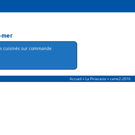
r-mer
ts cuisinés sur commande
Accueil
»
La Piriacaise
»
carte2-2016