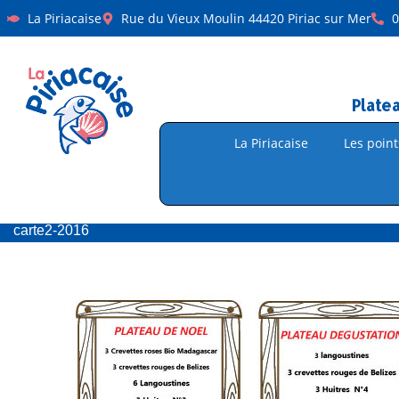
La Piriacaise
Rue du Vieux Moulin 44420 Piriac sur Mer
0
Plate
La Piriacaise
Les point
carte2-2016