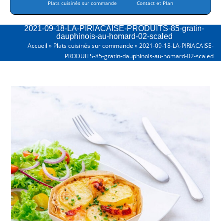
Plats cuisinés sur commande
Contact et Plan
2021-09-18-LA-PIRIACAISE-PRODUITS-85-gratin-
dauphinois-au-homard-02-scaled
Accueil
»
Plats cuisinés sur commande
»
2021-09-18-LA-PIRIACAISE-
PRODUITS-85-gratin-dauphinois-au-homard-02-scaled